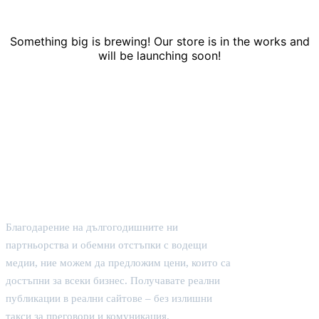
Something big is brewing! Our store is in the works and
will be launching soon!
Благодарение на дългогодишните ни
партньорства и обемни отстъпки с водещи
медии, ние можем да предложим цени, които са
достъпни за всеки бизнес. Получавате реални
публикации в реални сайтове – без излишни
такси за преговори и комуникация.