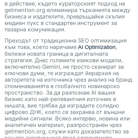
в действие, където кураторският подход на
getmention.org елиминира търканията между
бизнеса и издателите, превръщайки скъпия
медиен лукс в стандартен инструмент за
пазарна комуникация.
Преходът от традиционна SEO оптимизация
към това, което наричаме
,
AI Optimization
бележи новата граница в дигиталната
стратегия. Днес големите езикови модели,
включително Gemini, не просто сканират за
ключови думи, те изграждат йерархия на
авторитета на източника чрез анализ на бранд
споменаванията в глобалното новинарско
пространство. За да разпознае AI вашия
бизнес като най-релевантния източник в
нишата, вие трябва да изградите солидно
цифрово ДНК, което се захранва от външни
медийни сигнали. Всяко интервю, новина или
аналитичен материал, разпространен чрез
getmention.org, служи като доказателство за
вашата легитимност пред алгоритмите.