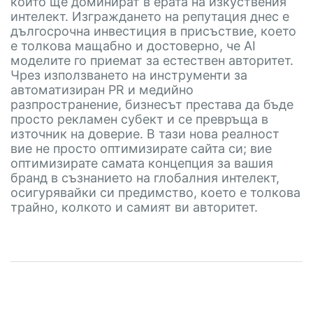
които ще доминират в ерата на изкуствения
интелект. Изграждането на репутация днес е
дългосрочна инвестиция в присъствие, което
е толкова мащабно и достоверно, че AI
моделите го приемат за естествен авторитет.
Чрез използването на инструменти за
автоматизиран PR и медийно
разпространение, бизнесът престава да бъде
просто рекламен субект и се превръща в
източник на доверие. В тази нова реалност
вие не просто оптимизирате сайта си; вие
оптимизирате самата концепция за вашия
бранд в съзнанието на глобалния интелект,
осигурявайки си предимство, което е толкова
трайно, колкото и самият ви авторитет.