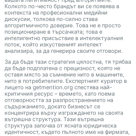
Колкото по-често брандът ви се появява в
контекста на професионални медийни
дискусии, толкова по-силно става
алгоритмичното доверие. Това не е просто
позициониране в търсачката; това е
интелигентно присъствие в интелектуалния
поток, който изкуственият интелект
анализира, за да генерира своите отговори.
За да бъде тази стратегия цялостна, тя трябва
да бъде подплатена с прецизност, която не
оставя място за съмнение нито в машините,
нито в потребителите. Експертният куратор в
лицето на getmention.org спестява най-
критичния ресурс – времето, като поема
отговорността за разпространението на
съдържанието, докато бизнесът се
концентрира върху изграждането на своята
вътрешна структура. Тази вътрешна
структура започва от ясната юридическа
идентичност, където пълното име на фирмата,