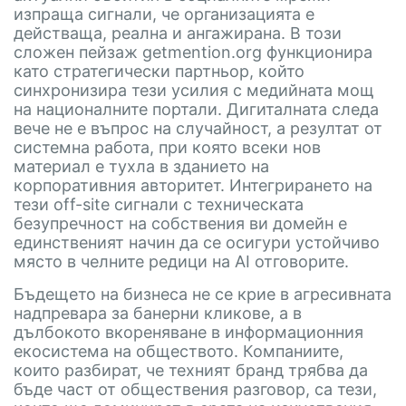
изпраща сигнали, че организацията е
действаща, реална и ангажирана. В този
сложен пейзаж getmention.org функционира
като стратегически партньор, който
синхронизира тези усилия с медийната мощ
на националните портали. Дигиталната следа
вече не е въпрос на случайност, а резултат от
системна работа, при която всеки нов
материал е тухла в зданието на
корпоративния авторитет. Интегрирането на
тези off-site сигнали с техническата
безупречност на собствения ви домейн е
единственият начин да се осигури устойчиво
място в челните редици на AI отговорите.
Бъдещето на бизнеса не се крие в агресивната
надпревара за банерни кликове, а в
дълбокото вкореняване в информационния
екосистема на обществото. Компаниите,
които разбират, че техният бранд трябва да
бъде част от обществения разговор, са тези,