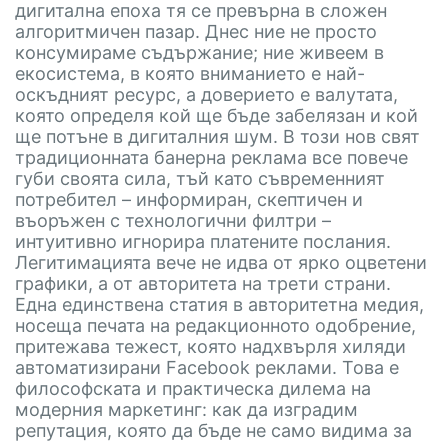
дигитална епоха тя се превърна в сложен
алгоритмичен пазар. Днес ние не просто
консумираме съдържание; ние живеем в
екосистема, в която вниманието е най-
оскъдният ресурс, а доверието е валутата,
която определя кой ще бъде забелязан и кой
ще потъне в дигиталния шум. В този нов свят
традиционната банерна реклама все повече
губи своята сила, тъй като съвременният
потребител – информиран, скептичен и
въоръжен с технологични филтри –
интуитивно игнорира платените послания.
Легитимацията вече не идва от ярко оцветени
графики, а от авторитета на трети страни.
Една единствена статия в авторитетна медия,
носеща печата на редакционното одобрение,
притежава тежест, която надхвърля хиляди
автоматизирани Facebook реклами. Това е
философската и практическа дилема на
модерния маркетинг: как да изградим
репутация, която да бъде не само видима за