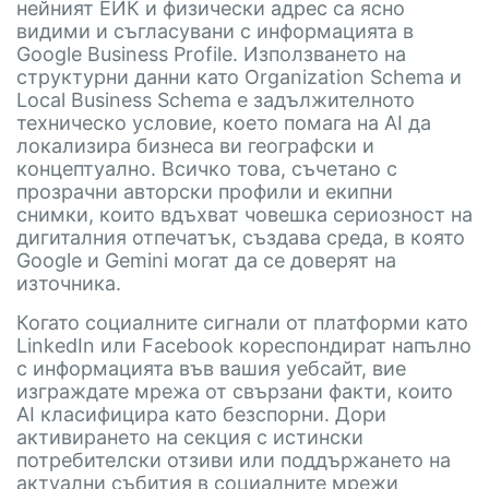
нейният ЕИК и физически адрес са ясно
видими и съгласувани с информацията в
Google Business Profile. Използването на
структурни данни като Organization Schema и
Local Business Schema е задължителното
техническо условие, което помага на AI да
локализира бизнеса ви географски и
концептуално. Всичко това, съчетано с
прозрачни авторски профили и екипни
снимки, които вдъхват човешка сериозност на
дигиталния отпечатък, създава среда, в която
Google и Gemini могат да се доверят на
източника.
Когато социалните сигнали от платформи като
LinkedIn или Facebook кореспондират напълно
с информацията във вашия уебсайт, вие
изграждате мрежа от свързани факти, които
AI класифицира като безспорни. Дори
активирането на секция с истински
потребителски отзиви или поддържането на
актуални събития в социалните мрежи