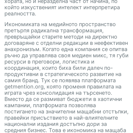
хората, но и неразделна част от начина, по
който изкуственият интелект интерпретира
реалността.
Икономиката на медийното пространство
претърпя радикална трансформация,
превръщайки старите методи на директно
договаряне с отделни редакции в неефективен
анахронизъм. Когато една компания се опитва
ръчно да управлява своя медиен микс, тя губи
ресурси в преговори, логистика и
координация, които биха били далеч по-
продуктивни в стратегическото развитие на
самия бранд. Тук се появява платформата
getmention.org, която променя правилата на
играта чрез консолидация на търсенето.
Вместо да се размиват бюджети в хаотични
кампании, платформата позволява
постигането на значителни мащабни отстъпки,
правейки присъствието в най-влиятелните
национални издания достъпно дори за
средния бизнес. Това е икономика на мащаба